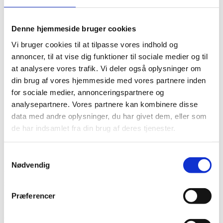
Bidskinner
Tandretning
Børnepatienter
Denne hjemmeside bruger cookies
Kontakt
Kontakt
Vi bruger cookies til at tilpasse vores indhold og
Gode råd
annoncer, til at vise dig funktioner til sociale medier og til
Gode råd
Førstehjælp og hjertestarter
at analysere vores trafik. Vi deler også oplysninger om
Efter fjernelse af tand
din brug af vores hjemmeside med vores partnere inden
Efter implantatbehandling
for sociale medier, annonceringspartnere og
Efter kirurgisk parodontalbehandling
Tandlægeforeningen.dk
analysepartnere. Vores partnere kan kombinere disse
Privatlivspolitik for patientbehandling
data med andre oplysninger, du har givet dem, eller som
Privatlivspolitik
de har indsamlet fra din brug af deres tjenester.
Priser
Bestil tid
Anmeldelser
Samtykkevalg
September 13, 2018
Nødvendig
Welcome to WordPress. This is your first post. Edit or delete it, then
start writing!
Præferencer
Author:
Admin
Filed Under:
Uncategorized