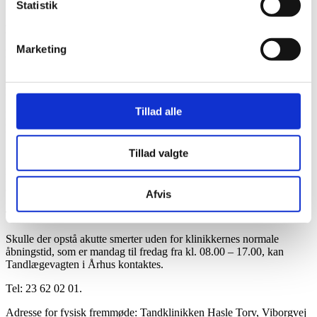
Statistik
BESTIL TID HOS TANDLÆGEN
Marketing
Bestil tid i Grenå Tandlægeklinik: Tlf: 86 32 37 66 eller på 86 33 12
14
E-mail:
post@grenaatand.dk
Kannikegade 10, 1. th – 8500 Grenå
Tillad alle
Bestil tid i Ebeltoft Tandlægeklinik : Tlf: 86 34 25 52
E-mail:
tandlaegen@c.dk
Skelhøjevej 2 – 8400 Ebeltoft
Tillad valgte
Bestil tid i Rønde Tandlægeklinik: Tlf: 86 37 11 01
E-mail:
info@roendetand.dk
Gartnervangen 1 – 8410 Rønde
Afvis
TANDLÆGEVAGTEN:
Skulle der opstå akutte smerter uden for klinikkernes normale
åbningstid, som er mandag til fredag fra kl. 08.00 – 17.00, kan
Tandlægevagten i Århus kontaktes.
Tel: 23 62 02 01.
Adresse for fysisk fremmøde: Tandklinikken Hasle Torv, Viborgvej