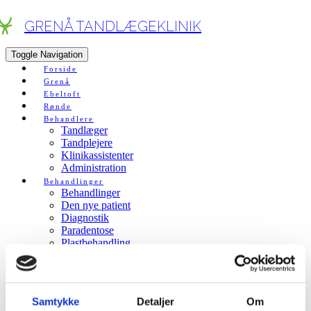
GRENÅ TANDLÆGEKLINIK
Toggle Navigation
Forside
Grenå
Ebeltoft
Rønde
Behandlere
Tandlæger
Tandplejere
Klinikassistenter
Administration
Behandlinger
Behandlinger
Den nye patient
Diagnostik
Paradentose
Plastbehandling
Kroner og broer
Implantatbehandling
Visdomstænder
Rodbehandling
Samtykke
Detaljer
Om
Protesebehandling