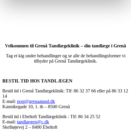
Vi bliver som tandlæger og tandplejere ofte spurgt om, hvad man som patient selv kan gøre for at undgå problemer i munden. Det bedste råd vi kan give en patient er, at lytte til sin tandlæges anbefalinger, samt at kende sine svage sider.
Velkommen til Grenå Tandlægeklinik – din tandlæge i Grenå
Tag et kig under behandlinger og se alle de behandlingsformer vi
tilbyder på Grenå Tandlægeklinik.
BESTIL TID HOS TANDLÆGEN
Bestil tid i Grenå Tandlægeklinik: Tlf: 86 32 37 66 eller på 86 33 12
14
E-mail:
post@grenaatand.dk
Kannikegade 10, 1. th – 8500 Grenå
Bestil tid i Ebeltoft Tandlægeklinik : Tlf: 86 34 25 52
E-mail:
tandlaegen@c.dk
Skelhøjevej 2 – 8400 Ebeltoft