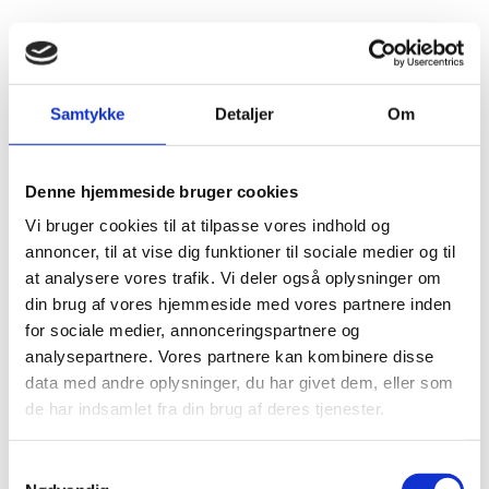
Vi udfører alle former for moderne tandbehandling, og følger nøje med i udviklingen af nye materialer og metoder. Det er vigtigt at behandlingskrævende tilstande diagnosticeres og behandles i tide.
Samtykke
Detaljer
Om
Denne hjemmeside bruger cookies
Vi bruger cookies til at tilpasse vores indhold og
annoncer, til at vise dig funktioner til sociale medier og til
Vi tager selvfølgelig altid imod nye patienter på Grenå Tandlægeklinik. Når du kommer på klinikken første gang, vil der være afsat ekstra tid til en grundig diagnostisk undersøgelse og samtale om dine ønsker og forventninger.
at analysere vores trafik. Vi deler også oplysninger om
din brug af vores hjemmeside med vores partnere inden
for sociale medier, annonceringspartnere og
analysepartnere. Vores partnere kan kombinere disse
data med andre oplysninger, du har givet dem, eller som
de har indsamlet fra din brug af deres tjenester.
På Grenå Tandlægeklinik lægger vi stor vægt på korrekt diagnostik, hvilket er udgangspunktet og forudsætningen for at lægge den rette behandlingsplan og dermed informere og behandle patienten optimalt.
Samtykkevalg