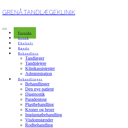
GRENÅ TANDLÆGEKLINIK
Toggle
Forside
Navigation
Grenå
Ebeltoft
Rønde
Behandlere
Tandlæger
Tandplejere
Klinikassistenter
Administration
Behandlinger
Behandlinger
Den nye patient
Diagnostik
Paradentose
Plastbehandling
Kroner og broer
Implantatbehandling
Visdomstænder
Rodbehandling