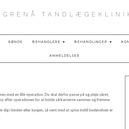
GRENÅ TANDLÆGEKLINI
RØNDE
BEHANDLERE
BEHANDLINGER
KO
ANMELDELSER
es med en lille operation. Du skal derfor passe på og pleje såret,
sy efter operationen for at holde sårkanterne sammen og fremme
e dig i kinden eller tungen, så vent med at spise indtil bedøvelsen er