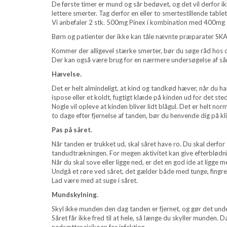
De første timer er mund og sår bedøvet, og det vil derfo
lettere smerter. Tag derfor en eller to smertestillende tabl
Vi anbefaler 2 stk. 500mg Pinex i kombination med 400mg I
Børn og patienter der ikke kan tåle nævnte præparater SKAL
Kommer der alligevel stærke smerter, bør du søge råd hos
Der kan også være brug for en nærmere undersøgelse af sår
Hævelse.
Det er helt almindeligt, at kind og tandkød hæver, når du h
ispose eller et koldt, fugtigt klæde på kinden ud for det sted
Nogle vil opleve at kinden bliver lidt blågul. Det er helt nor
to dage efter fjernelse af tanden, bør du henvende dig på kli
Pas på såret.
Når tanden er trukket ud, skal såret have ro. Du skal derfo
tandudtrækningen. For megen aktivitet kan give efterblødni
Når du skal sove eller ligge ned, er det en god ide at ligge 
Undgå et røre ved såret, det gælder både med tunge, fingre 
Lad være med at suge i såret.
Mundskylning.
Skyl ikke munden den dag tanden er fjernet, og gør det unde
Såret får ikke fred til at hele, så længe du skyller munde