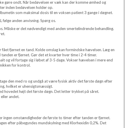
r ikke gøre ondt. Når bedøvelsen er væk kan der komme ømhed og
etter inden bedøvelsen holder op.
bumetin som maksimal dosis til en voksen patient 3 gange i døgnet.
 følge anden anvisning. Spørg os.
 os. Måske er det nødvendigt med anden smertelindrende behandling.
et.
ar fået fjernet en tand. Kolde omslag kan formindske hævelsen. Læg en
 tanden er fjernet. Gør det et kvarter hver time i 2-4 timer.
malt og vil fortage sig i løbet af 3-5 dage. Vokser hævelsen i mere end
nikken for kontrol.
r tage den med ro og undgå at være fysisk aktiv det første døgn efter
ng, hvilket er uhensigtsmæssigt.
med hovedet højt det første døgn. Det letter trykket på såret.
eller andet.
r ingen omstændigheder de første to timer efter tanden er fjernet.
n. Dagen efter påbegyndes mundskylning med Klorhexidin 0,2%. Det