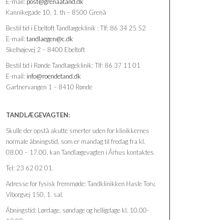
E-mail:
post@grenaatand.dk
Kannikegade 10, 1. th – 8500 Grenå
Bestil tid i Ebeltoft Tandlægeklinik : Tlf: 86 34 25 52
E-mail:
tandlaegen@c.dk
Skelhøjevej 2 – 8400 Ebeltoft
Bestil tid i Rønde Tandlægeklinik: Tlf: 86 37 11 01
E-mail:
info@roendetand.dk
Gartnervangen 1 – 8410 Rønde
TANDLÆGEVAGTEN:
Skulle der opstå akutte smerter uden for klinikkernes
normale åbningstid, som er mandag til fredag fra kl.
08.00 – 17.00, kan Tandlægevagten i Århus kontaktes.
Tel: 23 62 02 01.
Adresse for fysisk fremmøde: Tandklinikken Hasle Torv,
Viborgvej 150, 1. sal.
Åbningstid: Lørdage, søndage og helligdage kl. 10.00-