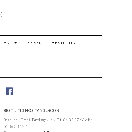
K
NTAKT
PRISER
BESTIL TID
BESTIL TID HOS TANDLÆGEN
Bestil tid i Grenå Tandlægeklinik: Tlf: 86 32 37 66 eller
på 86 33 12 14