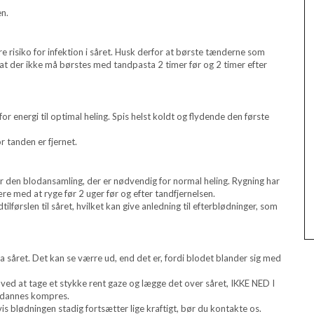
en.
e risiko for infektion i såret. Husk derfor at børste tænderne som
at der ikke må børstes med tandpasta 2 timer før og 2 timer efter
or energi til optimal heling. Spis helst koldt og flydende den første
r tanden er fjernet.
r den blodansamling, der er nødvendig for normal heling. Rygning har
re med at ryge før 2 uger før og efter tandfjernelsen.
førslen til såret, hvilket kan give anledning til efterblødninger, som
fra såret. Det kan se værre ud, end det er, fordi blodet blander sig med
ed at tage et stykke rent gaze og lægge det over såret, IKKE NED I
r dannes kompres.
s blødningen stadig fortsætter lige kraftigt, bør du kontakte os.