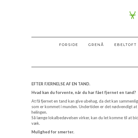
FORSIDE
GRENÅ
EBELTOFT
EFTER FJERNELSE AF EN TAND.
Hvad kan du forvente, når du har fået fjernet en tand?
At få fjernet en tand kan give ubehag, da det kan sammenlign
som er kommet i munden. Undertiden er det nødvendigt at 
helingen.
Så længe lokalbedøvelsen virker, kan du let komme til at bid
væk.
Mulighed for smerter.