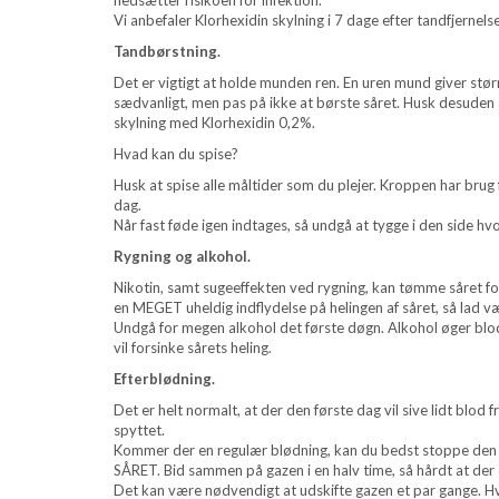
nedsætter risikoen for infektion.
Vi anbefaler Klorhexidin skylning i 7 dage efter tandfjernels
Tandbørstning.
Det er vigtigt at holde munden ren. En uren mund giver størr
sædvanligt, men pas på ikke at børste såret. Husk desuden 
skylning med Klorhexidin 0,2%.
Hvad kan du spise?
Husk at spise alle måltider som du plejer. Kroppen har brug f
dag.
Når fast føde igen indtages, så undgå at tygge i den side hvo
Rygning og alkohol.
Nikotin, samt sugeeffekten ved rygning, kan tømme såret fo
en MEGET uheldig indflydelse på helingen af såret, så lad væ
Undgå for megen alkohol det første døgn. Alkohol øger blodtil
vil forsinke sårets heling.
Efterblødning.
Det er helt normalt, at der den første dag vil sive lidt blod 
spyttet.
Kommer der en regulær blødning, kan du bedst stoppe den v
SÅRET. Bid sammen på gazen i en halv time, så hårdt at de
Det kan være nødvendigt at udskifte gazen et par gange. Hvi