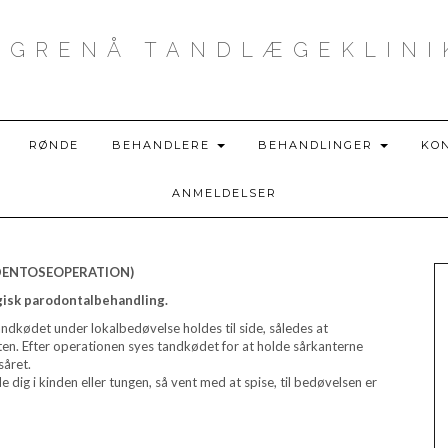
GRENÅ TANDLÆGEKLINI
RØNDE
BEHANDLERE
BEHANDLINGER
KO
ANMELDELSER
DENTOSEOPERATION)
gisk parodontalbehandling.
andkødet under lokalbedøvelse holdes til side, således at
en. Efter operationen syes tandkødet for at holde sårkanterne
såret.
 dig i kinden eller tungen, så vent med at spise, til bedøvelsen er