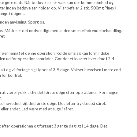
r ikke gøre ondt. Når bedøvelsen er væk kan der komme ømhed og
etter inden bedøvelsen holder op. Vi anbefaler 2 stk. 500mg Pinex i
ange i døgnet.
nden anvisning. Spørg os.
 os. Måske er det nødvendigt med anden smertelindrende behandling.
et.
 har gennemgået denne operation. Kolde omslag kan formindske
nden ud for operationsområdet. Gør det et kvarter hver time i 2-4
malt og vil fortage sig i løbet af 3-5 dage. Vokser hævelsen i mere end
 for kontrol.
 at være fysisk aktiv det første døgn efter operationen. For megen
t.
med hovedet højt det første døgn. Det letter trykket på såret.
eller andet. Lad være med at suge i såret.
fter operationen og fortsæt 3 gange dagligt i 14 dage. Det