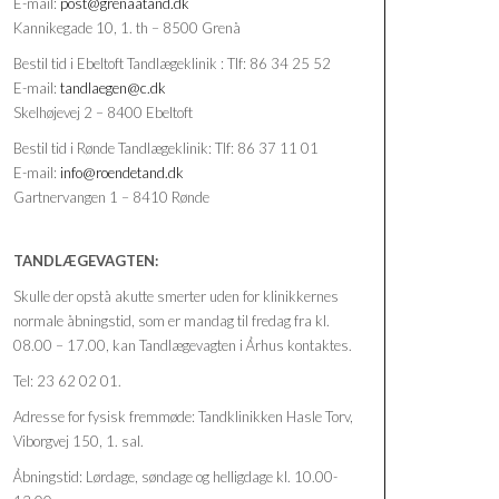
E-mail:
post@grenaatand.dk
Kannikegade 10, 1. th – 8500 Grenå
Bestil tid i Ebeltoft Tandlægeklinik : Tlf: 86 34 25 52
E-mail:
tandlaegen@c.dk
Skelhøjevej 2 – 8400 Ebeltoft
Bestil tid i Rønde Tandlægeklinik: Tlf: 86 37 11 01
E-mail:
info@roendetand.dk
Gartnervangen 1 – 8410 Rønde
TANDLÆGEVAGTEN:
Skulle der opstå akutte smerter uden for klinikkernes
normale åbningstid, som er mandag til fredag fra kl.
08.00 – 17.00, kan Tandlægevagten i Århus kontaktes.
Tel: 23 62 02 01.
Adresse for fysisk fremmøde: Tandklinikken Hasle Torv,
Viborgvej 150, 1. sal.
Åbningstid: Lørdage, søndage og helligdage kl. 10.00-