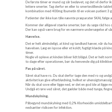
De første timer er mund og sår bedøvet, og det vil derfo
lettere smerter. Tag derfor en eller to smertestillende tabl
kombination med 400mg Ibumetin til en voksen patient 3 g
Patienter der ikke kan tåle nævnte præparater SKAL følge a
Kommer der alligevel stærke smerter, bør du søge råd hos
Der kan også være brug for en nærmere undersøgelse af sår
Hævelse.
Det er helt almindeligt, at kind og tandkød hæver, når du
hævelsen. Læg en ispose eller et koldt, fugtigt klæde på ki
timer.
Nogle vil opleve at kinden bliver lidt blågul. Det er helt nor
to dage efter operationen, bør du henvende dig på klinikken
Pas på såret.
Såret skal have ro. Du skal derfor tage den med ro og undgå
aktivitet kan give efterblødning, hvilket er uhensigtsmæssig
Når du skal sove eller ligge ned, er det en god ide at ligge 
Undgå et røre ved såret, det gælder både med tunge, fingre 
Mundskylning.
Påbegynd mundskylning med 0,2% Klorhexidin umiddelbart e
nedsætter risikoen for infektion.