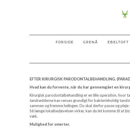
FORSIDE
GRENÅ
EBELTOFT
EFTER KIRURGISK PARODONTALBEHANDLING. (PARA
Hvad kan du forvente, når du har gennemgået en kirur
Kirurgisk parodontalbehandling er en lille operation, hvor t
tandrødderne kan renses grundigt for bakterieholdig tandst
sammen og fremme helingen. Du skal derfor passe og pleje 
Så længe lokalbedøvelsen virker, kan du let komme til at bide
væk.
Mulighed for smerter.