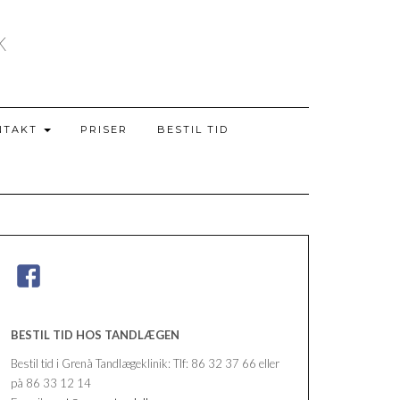
K
NTAKT
PRISER
BESTIL TID
BESTIL TID HOS TANDLÆGEN
Bestil tid i Grenå Tandlægeklinik: Tlf: 86 32 37 66 eller
på 86 33 12 14