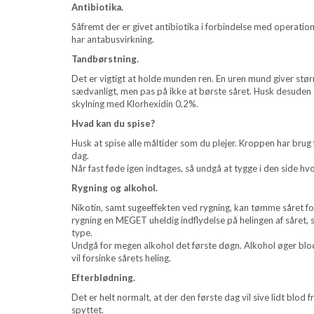
Antibiotika.
Såfremt der er givet antibiotika i forbindelse med operation
har antabusvirkning.
Tandbørstning.
Det er vigtigt at holde munden ren. En uren mund giver størr
sædvanligt, men pas på ikke at børste såret. Husk desuden 
skylning med Klorhexidin 0,2%.
Hvad kan du spise?
Husk at spise alle måltider som du plejer. Kroppen har brug f
dag.
Når fast føde igen indtages, så undgå at tygge i den side hv
Rygning og alkohol.
Nikotin, samt sugeeffekten ved rygning, kan tømme såret fo
rygning en MEGET uheldig indflydelse på helingen af såret, 
type.
Undgå for megen alkohol det første døgn. Alkohol øger blodtil
vil forsinke sårets heling.
Efterblødning.
Det er helt normalt, at der den første dag vil sive lidt blod 
spyttet.