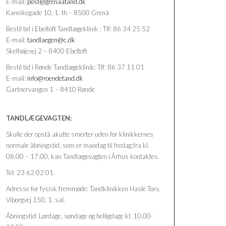
E-mail:
post@grenaatand.dk
Kannikegade 10, 1. th – 8500 Grenå
Bestil tid i Ebeltoft Tandlægeklinik : Tlf: 86 34 25 52
E-mail:
tandlaegen@c.dk
Skelhøjevej 2 – 8400 Ebeltoft
Bestil tid i Rønde Tandlægeklinik: Tlf: 86 37 11 01
E-mail:
info@roendetand.dk
Gartnervangen 1 – 8410 Rønde
TANDLÆGEVAGTEN:
Skulle der opstå akutte smerter uden for klinikkernes
normale åbningstid, som er mandag til fredag fra kl.
08.00 – 17.00, kan Tandlægevagten i Århus kontaktes.
Tel: 23 62 02 01.
Adresse for fysisk fremmøde: Tandklinikken Hasle Torv,
Viborgvej 150, 1. sal.
Åbningstid: Lørdage, søndage og helligdage kl. 10.00-