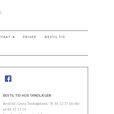
K
NTAKT
PRISER
BESTIL TID
BESTIL TID HOS TANDLÆGEN
Bestil tid i Grenå Tandlægeklinik: Tlf: 86 32 37 66 eller
på 86 33 12 14