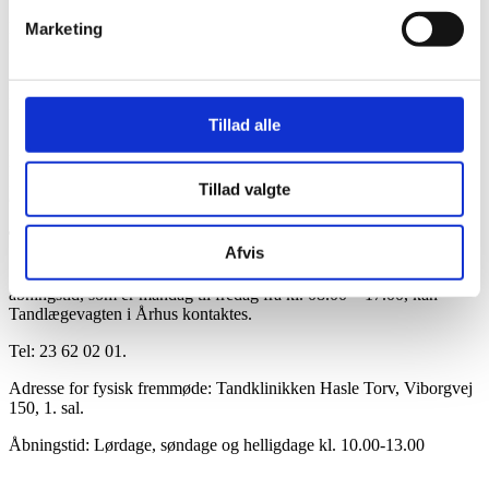
14
E-mail:
post@grenaatand.dk
Marketing
Kannikegade 10, 1. th – 8500 Grenå
Bestil tid i Ebeltoft Tandlægeklinik : Tlf: 86 34 25 52
E-mail:
tandlaegen@c.dk
Skelhøjevej 2 – 8400 Ebeltoft
Tillad alle
Bestil tid i Rønde Tandlægeklinik: Tlf: 86 37 11 01
E-mail:
info@roendetand.dk
Tillad valgte
Gartnervangen 1 – 8410 Rønde
TANDLÆGEVAGTEN:
Afvis
Skulle der opstå akutte smerter uden for klinikkernes normale
åbningstid, som er mandag til fredag fra kl. 08.00 – 17.00, kan
Tandlægevagten i Århus kontaktes.
Tel: 23 62 02 01.
Adresse for fysisk fremmøde: Tandklinikken Hasle Torv, Viborgvej
150, 1. sal.
Åbningstid: Lørdage, søndage og helligdage kl. 10.00-13.00