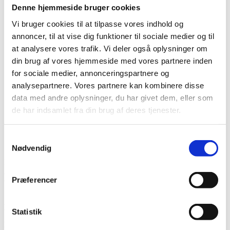
Bidskinner
Denne hjemmeside bruger cookies
Tandretning
Børnepatienter
Vi bruger cookies til at tilpasse vores indhold og
Kontakt
annoncer, til at vise dig funktioner til sociale medier og til
Kontakt
at analysere vores trafik. Vi deler også oplysninger om
Gode råd
Gode råd
din brug af vores hjemmeside med vores partnere inden
Førstehjælp og hjertestarter
for sociale medier, annonceringspartnere og
Efter fjernelse af tand
analysepartnere. Vores partnere kan kombinere disse
Efter implantatbehandling
Efter kirurgisk parodontalbehandling
data med andre oplysninger, du har givet dem, eller som
Tandlægeforeningen.dk
de har indsamlet fra din brug af deres tjenester.
Privatlivspolitik for patientbehandling
Privatlivspolitik
Priser
Samtykkevalg
Bestil tid
Nødvendig
Anmeldelser
December 20, 2021
Author:
Admin
Præferencer
BESTIL TID HOS TANDLÆGEN
Statistik
Bestil tid i Grenå Tandlægeklinik: Tlf: 86 32 37 66 eller på 86 33 12