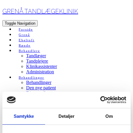
GRENÅ TANDLÆGEKLINIK
Toggle Navigation
Forside
Grenå
Ebeltoft
Rønde
Behandlere
Tandlæger
Tandplejere
Klinikassistenter
Administration
Behandlinger
Behandlinger
Den nye patient
Diagnostik
Paradentose
Plastbehandling
Kroner og broer
Implantatbehandling
Samtykke
Detaljer
Om
Visdomstænder
Rodbehandling
Protesebehandling